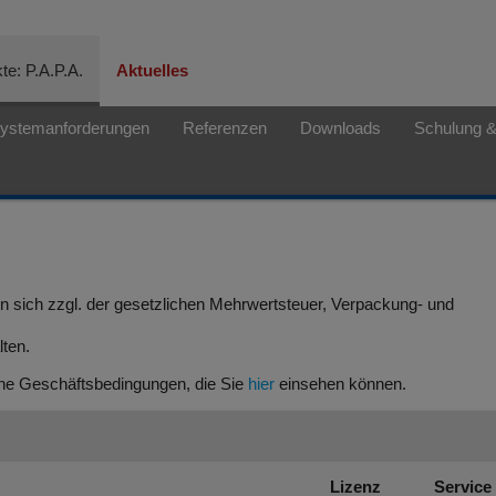
te: P.A.P.A.
Aktuelles
ystemanforderungen
Referenzen
Downloads
Schulung 
en sich zzgl. der gesetzlichen Mehrwertsteuer, Verpackung- und
lten.
ine Geschäftsbedingungen, die Sie
hier
einsehen können.
Lizenz
Service