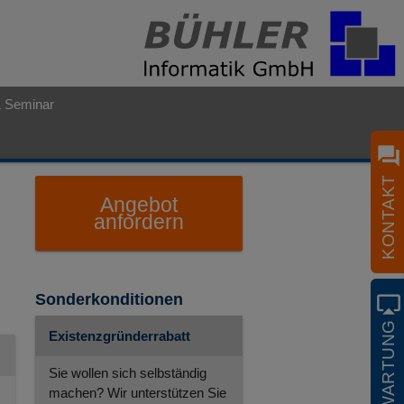
& Seminar
question_answer
KONTAKT
Angebot
anfordern
Sonderkonditionen
airplay
FERNWARTUNG
Existenzgründerrabatt
Sie wollen sich selbständig
machen? Wir unterstützen Sie