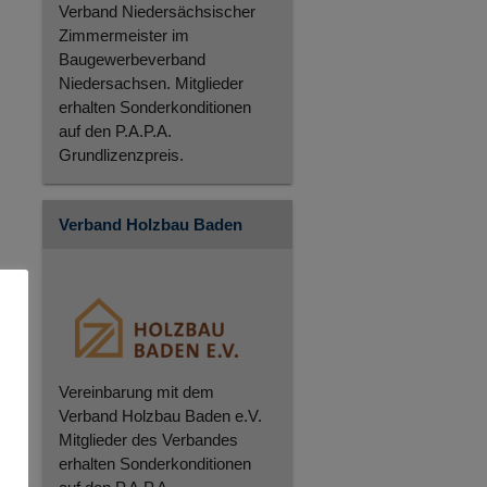
Verband Niedersächsischer
Zimmermeister im
Baugewerbeverband
Niedersachsen. Mitglieder
erhalten Sonderkonditionen
auf den P.A.P.A.
Grundlizenzpreis.
Verband Holzbau Baden
Vereinbarung mit dem
Verband Holzbau Baden e.V.
Mitglieder des Verbandes
erhalten Sonderkonditionen