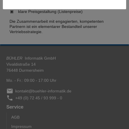
Technischer Support
klare Preisgestaltung (Listenpreise)
Die Zusammenarbeit mit engagierten, kompetenten
Partnern ist ein elementarer Bestandteil unserer
Vertriebsstrategie.
BÜHLER
Informatik GmbH
Vivaldistraße 14
76448 Durmersheim
Mo. - Fr.
:
09:00 - 17:00 Uhr
email
kontakt@buehler-informatik.de
phone
+49 (0) 72 45 / 93 999 - 0
Service
AGB
Impressum