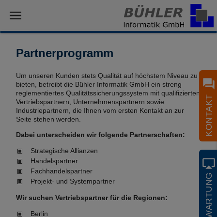
menu
Partnerprogramm
Um unseren Kunden stets Qualität auf höchstem Niveau zu
question_answer
bieten, betreibt die Bühler Informatik GmbH ein streng
reglementiertes Qualitätssicherungssystem mit qualifizierten
KONTAKT
Vertriebspartnern, Unternehmenspartnern sowie
Industriepartnern, die Ihnen vom ersten Kontakt an zur
Seite stehen werden.
Dabei unterscheiden wir folgende Partnerschaften:
Strategische Allianzen
airplay
Handelspartner
Fachhandelspartner
FERNWARTUNG
Projekt- und Systempartner
Wir suchen Vertriebspartner für die Regionen:
Berlin