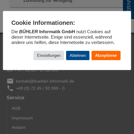
Zuordnung zur Verfügung.
Cookie Informationen:
Die
BÜHLER
Informatik GmbH
nutzt Cookies auf
dieser Internetseite. Einige sind essenziell, während
andere uns helfen, diese Internetseite zu verbessern.
BÜHLER
Informatik GmbH
Vivaldistraße 14
Einstellungen
Ablehnen
Akzeptieren
76448 Durmersheim
Mo. - Fr.
:
09:00 - 17:00 Uhr
email
kontakt@buehler-informatik.de
phone
+49 (0) 72 45 / 93 999 - 0
Service
AGB
Impressum
Anfahrt