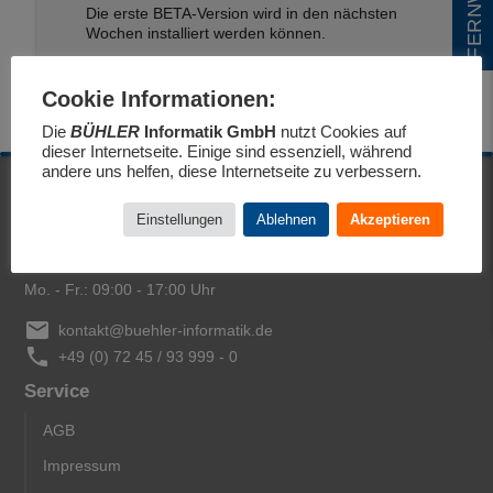
Die erste BETA-Version wird in den nächsten
Wochen installiert werden können.
Cookie Informationen:
Die
BÜHLER
Informatik GmbH
nutzt Cookies auf
dieser Internetseite. Einige sind essenziell, während
andere uns helfen, diese Internetseite zu verbessern.
BÜHLER
Informatik GmbH
Einstellungen
Ablehnen
Akzeptieren
Vivaldistraße 14
76448 Durmersheim
Mo. - Fr.
:
09:00 - 17:00 Uhr
email
kontakt@buehler-informatik.de
phone
+49 (0) 72 45 / 93 999 - 0
Service
AGB
Impressum