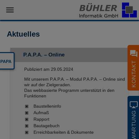
menu
Aktuelles
question_answer
P.A.P.A. – Online
PAPA
KONTAKT
Publiziert am
29.05.2024
Mit unserem P.A.P.A. – Modul P.A.P.A. – Online sind
wir auf der Zielgeraden.
Das webbasierte Programm unterstützt in den
Funktionen
airplay
Baustelleninfo
Aufmaß
FERNWARTUNG
Rapport
Bautagebuch
Erreichbarkeiten & Dokumente