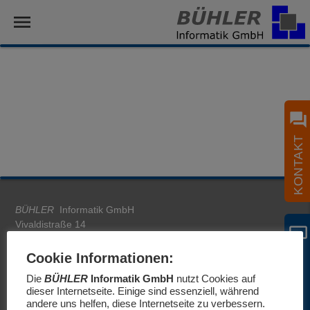
menu
question_answer
KONTAKT
BÜHLER
Informatik GmbH
Vivaldistraße 14
airplay
76448 Durmersheim
FERNWARTUNG
Cookie Informationen:
Mo. - Fr.
:
09:00 - 17:00 Uhr
Die
BÜHLER
Informatik GmbH
nutzt Cookies auf
email
kontakt@buehler-informatik.de
dieser Internetseite. Einige sind essenziell, während
phone
andere uns helfen, diese Internetseite zu verbessern.
+49 (0) 72 45 / 93 999 - 0