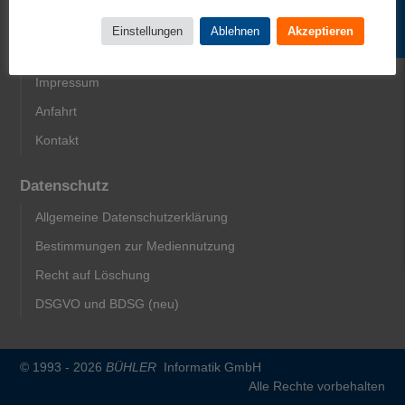
Service
Einstellungen
Ablehnen
Akzeptieren
AGB
Impressum
Anfahrt
Kontakt
Datenschutz
Allgemeine Datenschutzerklärung
Bestimmungen zur Mediennutzung
Recht auf Löschung
DSGVO und BDSG (neu)
© 1993 - 2026
BÜHLER
Informatik GmbH
Alle Rechte vorbehalten