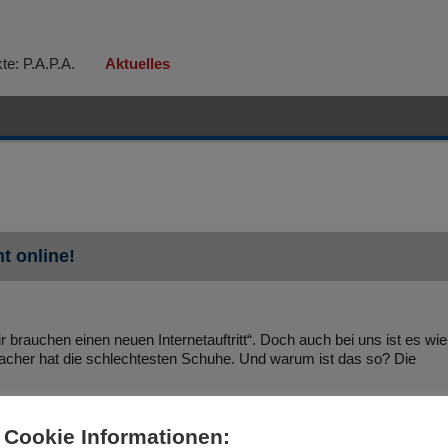
te: P.A.P.A.
Aktuelles
t online!
ir brauchen einen neuen Internetauftritt“. Doch auch bei uns ist es wie
her hat die schlechtesten Schuhe. Und warum ist das so? Die
eue Webseite geht online.
Spaß.
Cookie Informationen: