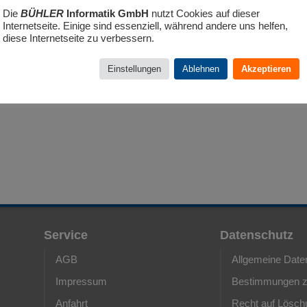
Die
BÜHLER
Informatik GmbH
nutzt Cookies auf dieser
Internetseite. Einige sind essenziell, während andere uns helfen,
diese Internetseite zu verbessern.
Einstellungen
Ablehnen
Akzeptieren
Service
Datenschutz
AGB
Allgemeine Date
Impressum
Bestimmungen z
Anfahrt
Recht auf Lösch